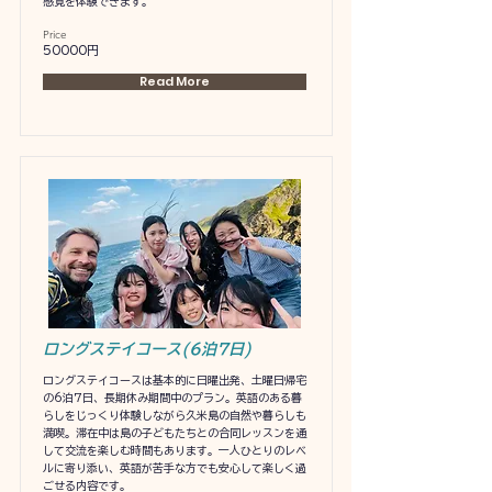
感覚を体験できます。
Price
50000円
Read More
ロングステイコース(6泊7日)
ロングステイコースは基本的に日曜出発、土曜日帰宅
の6泊7日、長期休み期間中のプラン。英語のある暮
らしをじっくり体験しながら久米島の自然や暮らしも
満喫。滞在中は島の子どもたちとの合同レッスンを通
して交流を楽しむ時間もあります。一人ひとりのレベ
ルに寄り添い、英語が苦手な方でも安心して楽しく過
ごせる内容です。