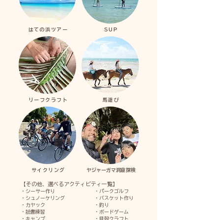
はての浜ツアー
SUP
リーフクラフト
馬遊び
サイクリング
ヤジャーガマ洞窟探検
【その他、選べるアクティビティ一覧】
・シーサー作り ・パークゴルフ
・シュノーケリング ・バスケット作り
・カヤック ・釣り
​・読書練習 ・ボードゲーム
・キャンプ ・貝殻クラフト