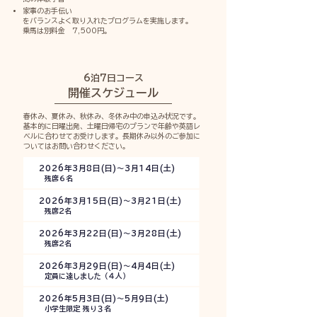
家事のお手伝い
をバランスよく取り入れたプログラムを実施します。
​乗馬は別料金 7,500円。
6泊7日コース
開催スケジュール
春休み、夏休み、秋休み、冬休み中の申込み状況です。
基本的に日曜出発、土曜日帰宅のプランで年齢や英語レ
ベルに合わせてお受けします。
長期休み以外のご参加に
ついてはお問い合わせください。
2026年3月8日(日)〜3月14日(土)
残席６名
2026年3月15日(日)〜3月21日(土)
残席2名
2026年3月22日(日)〜3月28日(土)
残席2名
2026年3月29日(日)〜4月4日(土)
定員に達しました（４人）
2026年5月3日(日)〜5月9日(土)
小学生限定 残り３名